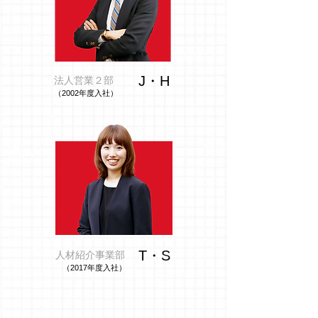
J・H
法人営業２部
（2002年度入社）
T・S
人材紹介事業部
（2017年度入社）