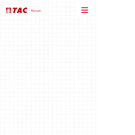
Recruit
「大人の学び」
を変える
ひとりひとりのイノベーションが
新しい時代を切り拓く。
TACは
講師や受付だけじゃない