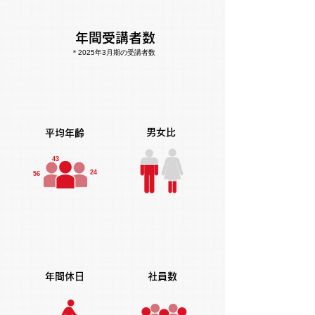
年間受講者数
＊2025年3月期の受講者数
19万9,439名
男女比
平均年齢
43
24
56
43
6
:4
歳
男
女
年間休日
社員数