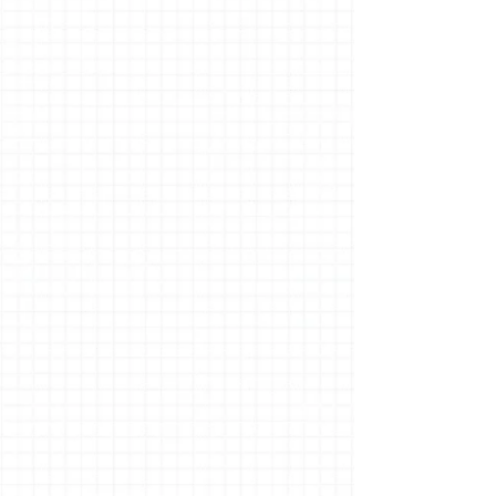
02
法人研修
事業
TACのノウハウを提供することで、企業
の発展に寄与していきます。
03
出版
事業
市販のための参考書や合格体験記、実務
書などを作る仕事です。
04